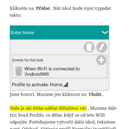
Klikněte na
Přidat
. Náš úkol bude nyní vypadat
takto:
Jsme hotovi. Musíme jen kliknout na
Uložit
.
Stále je ale třeba udělat důležitou věc
. Musíme dále
říci Soud Profile, co dělat, když se od této Wifi
odpojíte. Potřebujeme vytvořit další úkol, řekněme
např. Odchod. Aktivuje profil Normální (například)