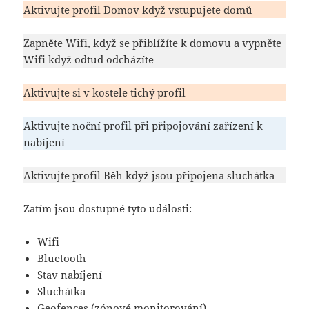
Aktivujte profil Domov když vstupujete domů
Zapněte Wifi, když se přiblížíte k domovu a vypněte
Wifi když
o
dtud
odcházíte
Aktivujte si v
kostele
tichý profil
Aktivujte noční profil při připojování zařízení k
nabíjení
Aktivujte profil Běh když jsou připojena sluchátka
Zatím jsou d
ostupné tyto události:
Wifi
Bluetooth
Stav nabíjení
Sluchátka
Geofences
(zónové monitorování)