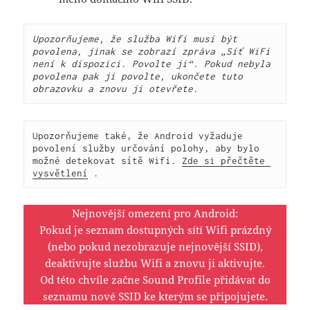
Upozorňujeme, že služba Wifi musí být 
povolena, jinak se zobrazí zpráva „Síť WiFi 
není k dispozici. Povolte ji“. Pokud nebyla 
povolena pak ji povolte, ukončete tuto 
obrazovku a znovu ji otevřete.
Upozorňujeme také, že Android vyžaduje 
povolení služby určování polohy, aby bylo 
možné detekovat sítě Wifi. 
Zde si přečtěte 
vysvětlení
 .
Nejnovější omezení pro Android:
Pokud je seznam dostupných sítí Wifi prázdný
(nebo pokud nezobrazuje nejnovější SSID),
deaktivujte službu Wifi a znovu ji aktivujte.
Od této chvíle začne Sound Profile přidávat do
seznamu nové SSID ke kterým se připojujete.