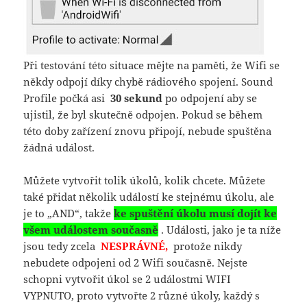
Při testování této situace mějte na paměti, že Wifi se
někdy odpojí díky chybě rádiového spojení. Sound
Profile počká asi
30 sekund
po odpojení aby se
ujistil, že byl skutečně odpojen. Pokud se během
této doby zařízení znovu připojí, nebude spuštěna
žádná událost.
Můžete vytvořit tolik úkolů, kolik chcete. Můžete
také přidat několik událostí ke stejnému úkolu, ale
je to „AND“, takže
ke spuštění úkolu musí dojít ke
všem událostem současně
. Události, jako je ta níže
jsou tedy zcela
NESPRÁVNÉ,
protože nikdy
nebudete odpojeni od 2 Wifi současně. Nejste
schopni vytvořit úkol se 2 událostmi WIFI
VYPNUTO, proto vytvořte 2 různé úkoly, každý s