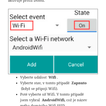
aktivuje profil Domů.
Vyberte událost
Wifi
.
Vyberte stav, v tomto případě
Zapnuto
(když se připojí Wifi).
Poté vyberte síť Wifi. V tomto případě
jsem vybral
AndroidWifi,
což je název
mého domácího Wifi SSID.