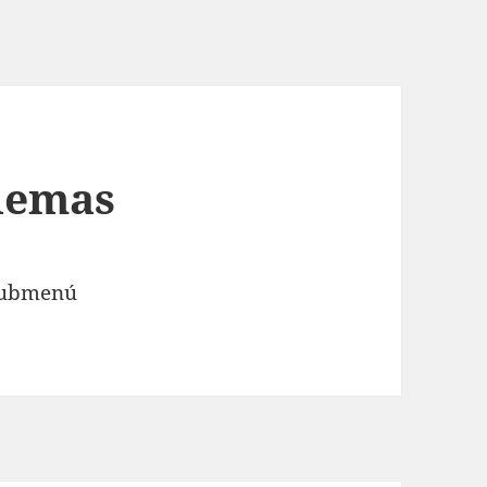
lemas
 submenú