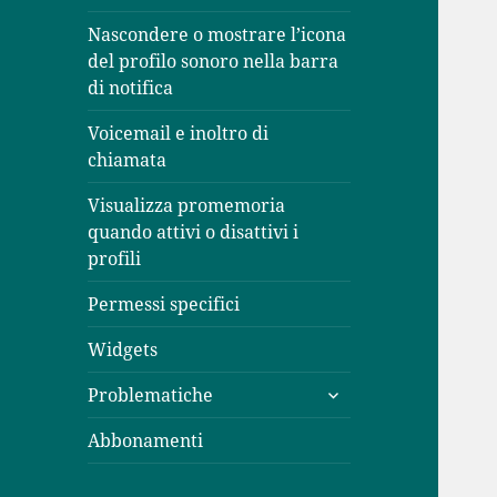
Nascondere o mostrare l’icona
del profilo sonoro nella barra
di notifica
Voicemail e inoltro di
chiamata
Visualizza promemoria
quando attivi o disattivi i
profili
Permessi specifici
Widgets
apri
Problematiche
i
menù
Abbonamenti
child