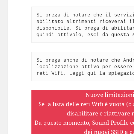
Si prega di notare che il servizi
abilitato altrimenti riceverai il
disponibile. Si prega di abilitar
quindi attivalo, esci da questa 
Si prega anche di notare che Andr
localizzazione attivo per essere 
reti Wifi. 
Leggi qui la spiegazi
Nuove limitazioni
Se la lista delle reti Wifi è vuota (
disabilitare e riattivare
Da questo momento, Sound Profile co
dei nuovi SSID a cu